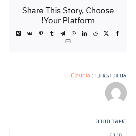
Share This Story, Choose
Your Platform!
Xing
Vk
Pinterest
Tumblr
Telegram
WhatsApp
LinkedIn
Reddit
Facebook
X
כתובת
דואר
אלקטרוני
אודות המחבר:
Claudia
השאר תגובה
הערה