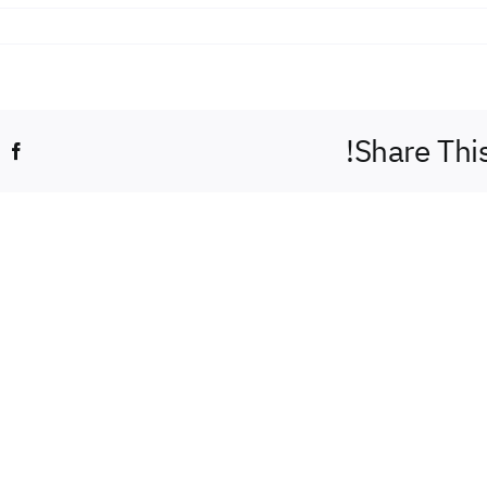
Share Thi
k