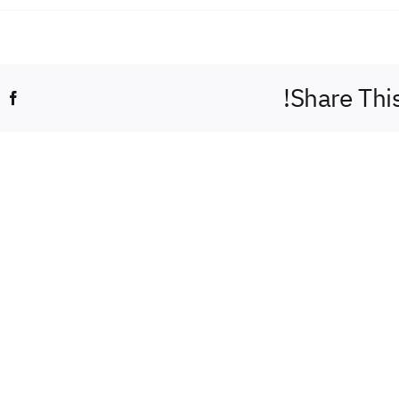
Share Thi
k