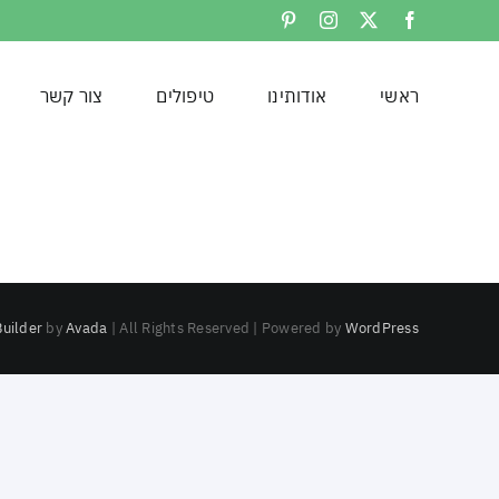
לג
Pinterest
Instagram
Facebook
X
תוכן
ראשי
אודותינו
טיפולים
צור קשר
uilder
by
Avada
| All Rights Reserved | Powered by
WordPress