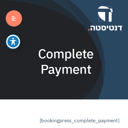
לג
תוכן
Complete
Payment
[bookingpress_complete_payment]