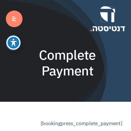
לג
תוכן
Complete
Payment
[bookingpress_complete_payment]