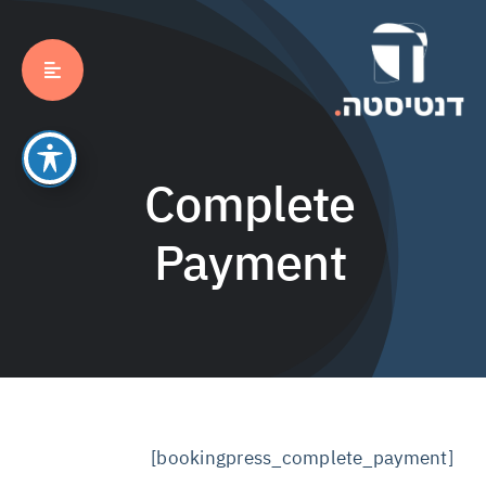
לג
תוכן
Complete
Payment
[bookingpress_complete_payment]