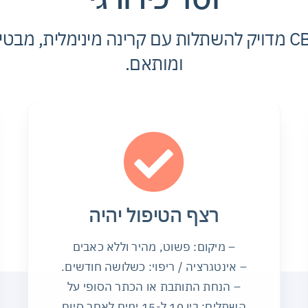
סורק CBCT 3D מדויק להשתלות עם קרינה מינימלית, מב
ומותאם.
רצף הטיפול יהיה
– מיקום: פשוט, מהיר וללא כאבים
– אינטגרציה / ריפוי: כשלושה חודשים.
– הנחת התותבת או הכתר הסופי על
השתלים: בין 10 ל-15 ימים לאחר סיום