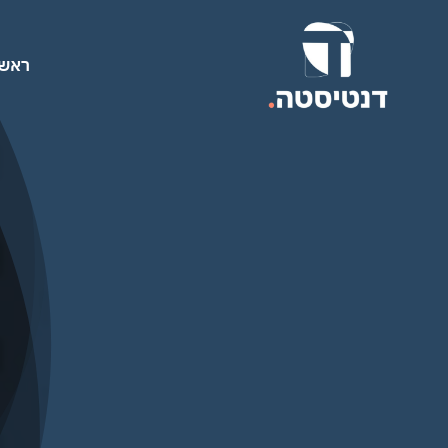
לג
תוכן
ראשי