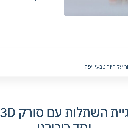
 על חיוך טבעי ויפה
טכנולוגיית 
וסד כירורגי